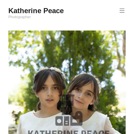
Saltar
Katherine Peace
al
contenido
Photographer