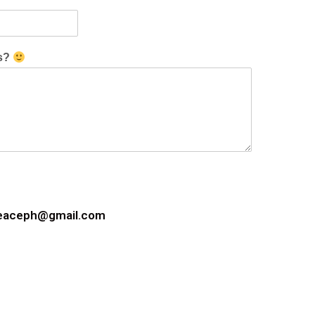
as?
eaceph@gmail.com