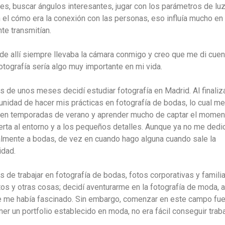
tes, buscar ángulos interesantes, jugar con los parámetros de luz
 el cómo era la conexión con las personas, eso influía mucho en
te transmitían.
r de allí siempre llevaba la cámara conmigo y creo que me di cuen
otografía sería algo muy importante en mi vida.
 de unos meses decidí estudiar fotografía en Madrid. Al finaliza
tunidad de hacer mis prácticas en fotografía de bodas, lo cual me
r en temporadas de verano y aprender mucho de captar el momen
lerta al entorno y a los pequeños detalles. Aunque ya no me dedi
lmente a bodas, de vez en cuando hago alguna cuando sale la
idad.
 de trabajar en fotografía de bodas, fotos corporativas y familia
tos y otras cosas; decidí aventurarme en la fotografía de moda, 
 me había fascinado. Sin embargo, comenzar en este campo fue d
ner un portfolio establecido en moda, no era fácil conseguir traba