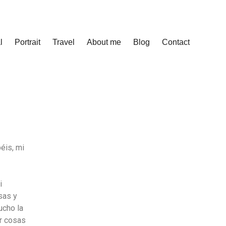
l
Portrait
Travel
About me
Blog
Contact
éis, mi
i
sas y
ucho la
r cosas