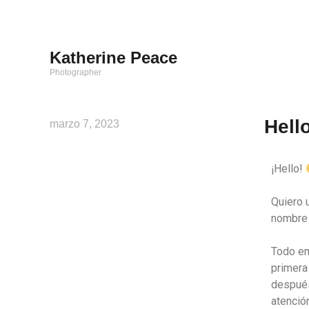
Katherine Peace
Photographer
Hell
marzo 7, 2023
¡Hello!
Quiero 
nombre 
Todo em
primera
después
atenció