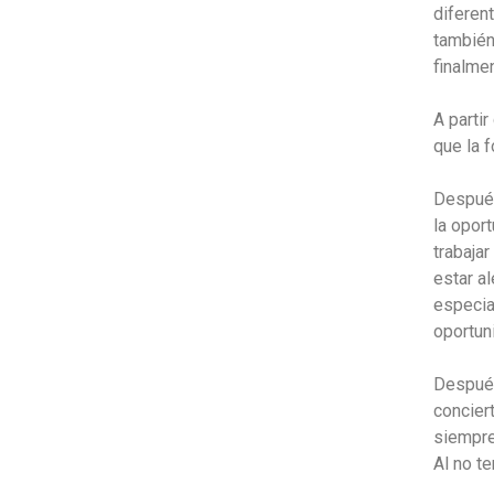
diferen
también
finalmen
A parti
que la f
Después
la opor
trabaja
estar a
especia
oportun
Después
concier
siempre
Al no te