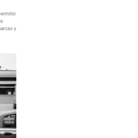
ermitió
de
marcas y