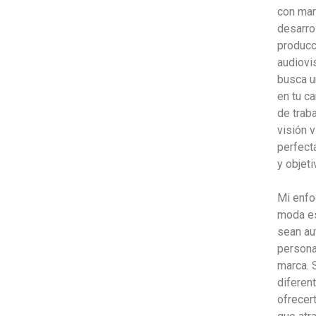
con mar
desarro
producc
audiovi
busca u
en tu c
de traba
visión 
perfect
y objeti
Mi enfo
moda es
sean au
personal
marca. 
diferen
ofrecert