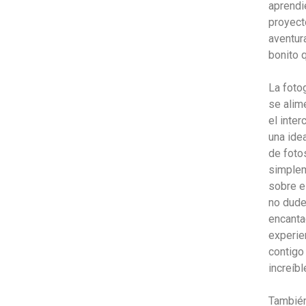
aprendi
proyect
aventur
bonito q
La foto
se alim
el inter
una ide
de foto
simplem
sobre e
no dude
encanta
experie
contigo 
increíbl
También