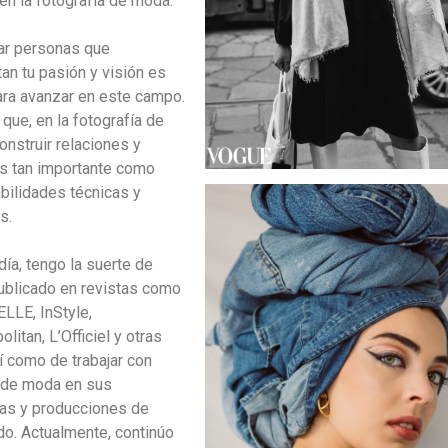
en la fotografía de moda.
ar personas que
an tu pasión y visión es
ara avanzar en este campo.
que, en la fotografía de
onstruir relaciones y
s tan importante como
abilidades técnicas y
s.
día, tengo la suerte de
ublicado en revistas como
ELLE, InStyle,
itan, L’Officiel y otras
í como de trabajar con
 de moda en sus
s y producciones de
do. Actualmente, continúo