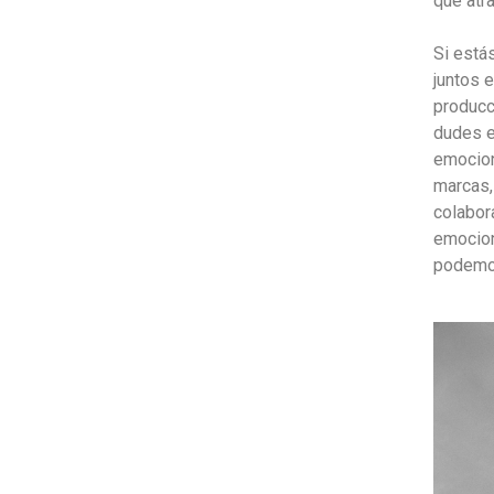
que atra
Si estás
juntos 
producc
dudes e
emocio
marcas,
colabor
emocion
podemos