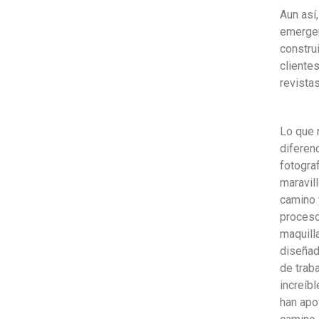
Aun así
emergen
construi
cliente
revista
Lo que 
diferenc
fotogra
maravil
camino 
proces
maquilla
diseñad
de trab
increíb
han apo