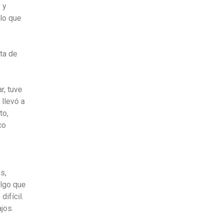
 y
 lo que
ta de
r, tuve
 llevó a
to,
co
s,
algo que
ifícil.
jos.