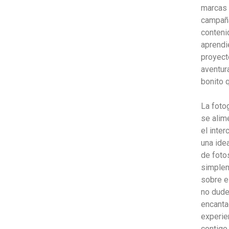
marcas
campaña
conteni
aprendi
proyect
aventur
bonito q
La foto
se alim
el inter
una ide
de foto
simplem
sobre e
no dude
encanta
experie
contigo 