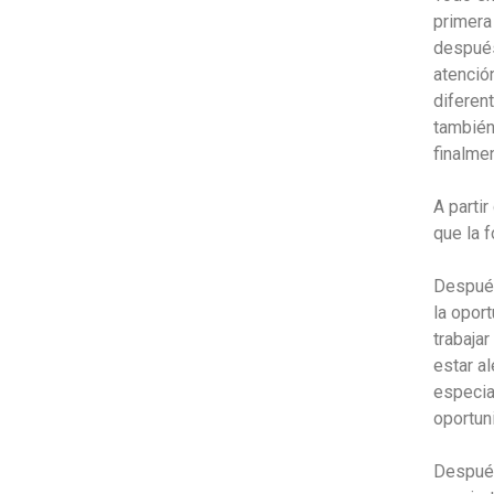
primera
después
atenció
diferen
también
finalmen
A parti
que la f
Después
la opor
trabaja
estar a
especia
oportun
Después