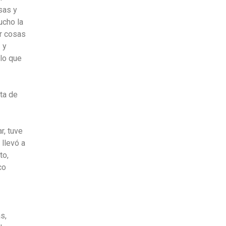
sas y
ucho la
r cosas
 y
 lo que
ta de
r, tuve
 llevó a
to,
co
s,