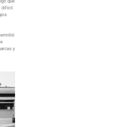
algo que
ifícil.
jos.
ermitió
de
marcas y