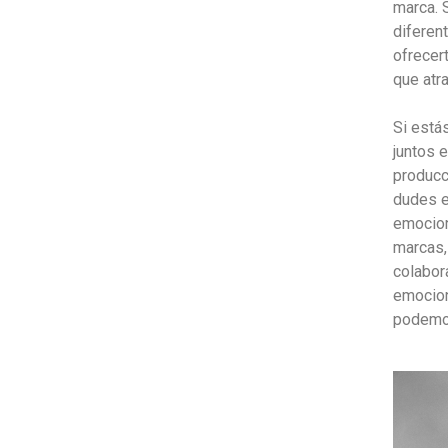
marca. 
diferen
ofrecert
que atra
Si estás
juntos 
producc
dudes e
emocio
marcas,
colabor
emocion
podemos