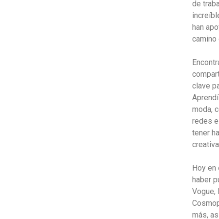
de trab
increíb
han apo
camino 
Encontr
compart
clave p
Aprendí 
moda, c
redes e
tener h
creativa
Hoy en 
haber p
Vogue, 
Cosmopol
más, as