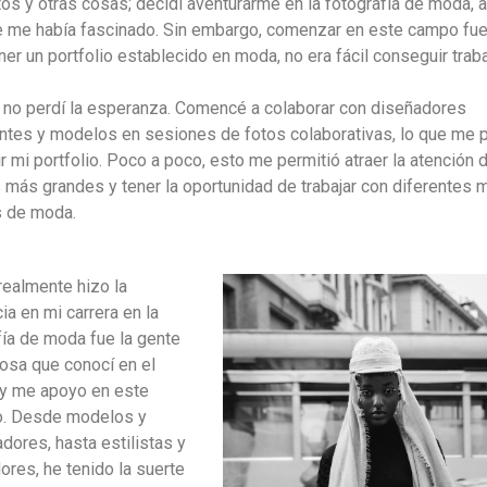
tos y otras cosas; decidí aventurarme en la fotografía de moda, 
 me había fascinado. Sin embargo, comenzar en este campo fue d
ner un portfolio establecido en moda, no era fácil conseguir traba
, no perdí la esperanza. Comencé a colaborar con diseñadores
tes y modelos en sesiones de fotos colaborativas, lo que me p
r mi portfolio. Poco a poco, esto me permitió atraer la atención 
s más grandes y tener la oportunidad de trabajar con diferentes 
s de moda.
realmente hizo la
ia en mi carrera en la
fía de moda fue la gente
losa que conocí en el
y me apoyo en este
o. Desde modelos y
dores, hasta estilistas y
ores, he tenido la suerte