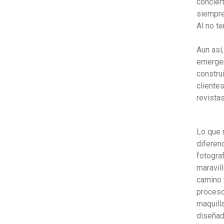
concier
siempre
Al no te
Aun así
emergen
construi
cliente
revista
Lo que 
diferenc
fotogra
maravil
camino 
proces
maquilla
diseñad