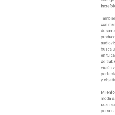
increíbl
También
con mar
desarro
producc
audiovi
busca u
en tu c
de traba
visión 
perfect
y objeti
Mi enfo
moda es
sean au
personal